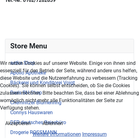
Tel.-Nr. 0162/7282839
Store Menu
aetka Shop
Wir nutzen Cookies auf unserer Website. Einige von ihnen sind
essenziell für den Betrieb der Seite, während andere uns helfen,
Apollo Apotheke
diese Website und die Nutzererfahrung zu verbessern (Tracking
Bäckerei und Konditorei Voigt
Cookies). Sie können selbst entscheiden, ob Sie die Cookies
Bea's BH-Shop
zulassen möchten. Bitte beachten Sie, dass bei einer Ablehnung
womöglich nicht mehr alle Funktionalitäten der Seite zur
Chemnitzer Blumenring
Verfügung stehen.
Connys Hauswaren
DER deutsches Reisebüro
Akzeptieren
Ablehnen
Drogerie ROSSMANN
Weitere Informationen
Impressum