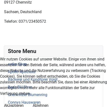
09127 Chemnitz
Sachsen, Deutschland
Telefon: 0371/23450572
Store Menu
Wir nutzen Cookies auf unserer Website. Einige von ihnen sind
aetka Shop
essenziell für den Betrieb der Seite, während andere uns helfen,
diese Website und die Nutzererfahrung zu verbessern (Tracking
Apollo Apotheke
Cookies). Sie können selbst entscheiden, ob Sie die Cookies
Bäckerei und Konditorei Voigt
zulassen möchten. Bitte beachten Sie, dass bei einer Ablehnung
Bea's BH-Shop
womöglich nicht mehr alle Funktionalitäten der Seite zur
Verfügung stehen.
Chemnitzer Blumenring
Connys Hauswaren
Akzeptieren
Ablehnen