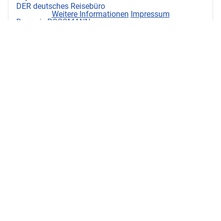
DER deutsches Reisebüro
Weitere Informationen
Impressum
Drogerie ROSSMANN
Ernstings Family
Filiale Deutsche Post
Friseure Kastell
Fruchtsonne
Fußgeflüster
Geers Hörakustik
Lotto-Toto-Shop Speer
Medizin. Fußpflegepraxis Richter
MICA Eiscafé
Modeboutique Hautnah
Optiker Meise
Pfüller Schuhe